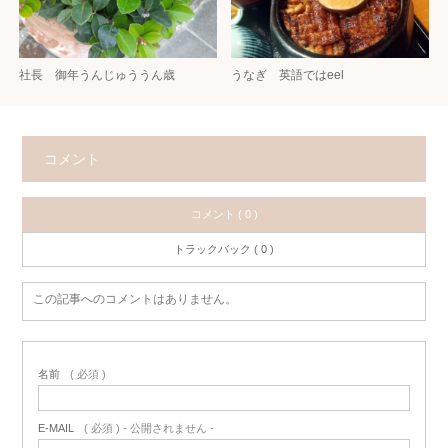
社長 御年うんじゅううん歳
うなぎ 英語ではeel
コメント
コメント ( 0 )
トラックバック ( 0 )
この記事へのコメントはありません。
名前
( 必須 )
E-MAIL
( 必須 ) - 公開されません -