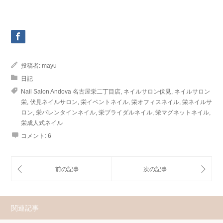
投稿者:
mayu
日記
Nail Salon Andova 名古屋栄二丁目店
,
ネイルサロン伏見
,
ネイルサロン
栄
,
伏見ネイルサロン
,
栄イベントネイル
,
栄オフィスネイル
,
栄ネイルサ
ロン
,
栄バレンタインネイル
,
栄ブライダルネイル
,
栄マグネットネイル
,
栄成人式ネイル
コメント:
6
関連記事