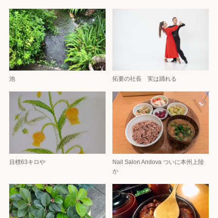
池
拓要の社長 実は踊れる
目標63キロや
Nail Salon Andova ついに本州上陸
か