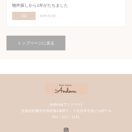
物件探しから1年がたちました
日記
2026.02.02
トップページに戻る
Andova(アンドヴァ)
北海道札幌市中央区南1条西５－５北日本中央ビル8FーA
011－213－1151
Instagram